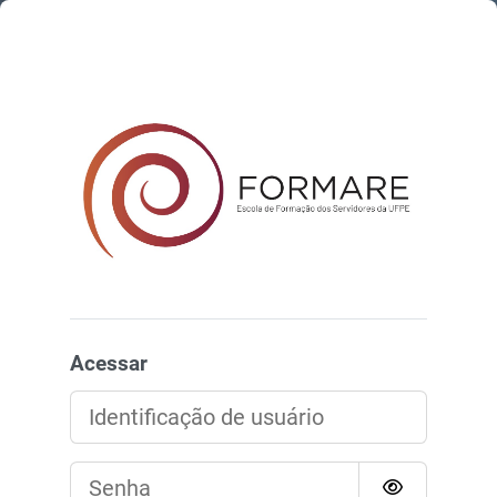
Ir para o conteúdo principal
AVA UFPE - FORMA
Acessar
Identificação de usuário
Senha