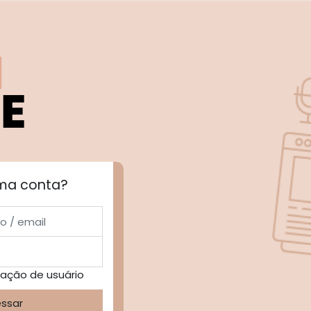
ma conta?
il
cação de usuário
ssar