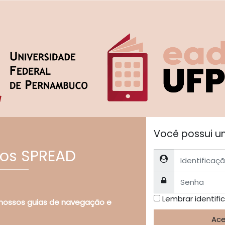
Você possui u
sos SPREAD
Identificação / ema
Senha
Lembrar identifi
 nossos guias de navegação e
Ace