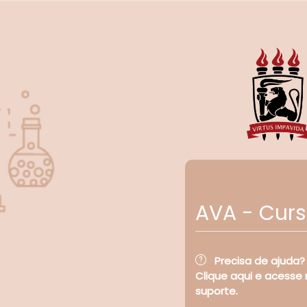
Ir para o conteúdo principal
AVA - Cur
Precisa de ajuda?
Clique aqui e acesse
suporte.